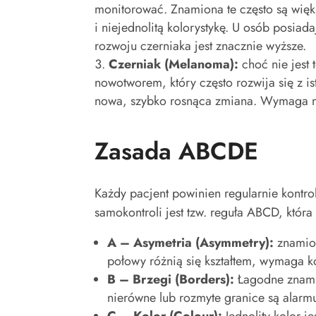
monitorować. Znamiona te często są więk
i niejednolitą kolorystykę. U osób posia
rozwoju czerniaka jest znacznie wyższe.
Czerniak (Melanoma):
choć nie jest 
nowotworem, który często rozwija się z i
nowa, szybko rosnąca zmiana. Wymaga na
Zasada ABCDE
Każdy pacjent powinien regularnie kontr
samokontroli jest tzw. reguła ABCD, któr
A – Asymetria (Asymmetry):
znamion
połowy różnią się kształtem, wymaga ko
B – Brzegi (Borders):
Łagodne znamio
nierówne lub rozmyte granice są alarm