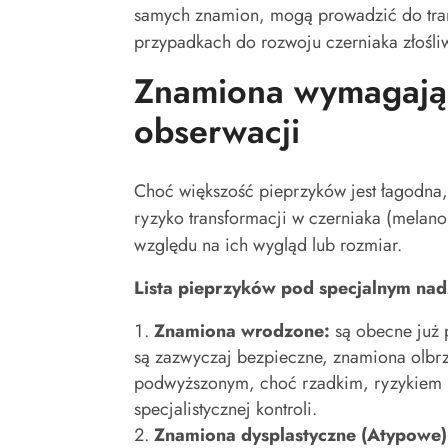
samych znamion, mogą prowadzić do tran
przypadkach do rozwoju czerniaka złośl
Znamiona wymagając
obserwacji
Choć większość pieprzyków jest łagodna, 
ryzyko transformacji w czerniaka (melan
względu na ich wygląd lub rozmiar.
Lista p
ieprzyków pod s
pecjalnym n
ad
Znamiona w
rodzone:
są obecne już 
są zazwyczaj bezpieczne, znamiona olbrz
podwyższonym, choć rzadkim, ryzykiem r
specjalistycznej kontroli.
Znamiona d
ysplastyczne (A
typowe)