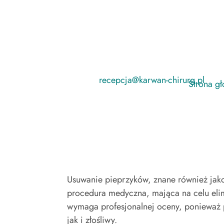
Usuwanie zna

recepcja@karwan-chirurg.pl
Strona g
Usuwanie pieprzyków, znane również ja
procedura medyczna, mająca na celu elimi
wymaga profesjonalnej oceny, ponieważ 
jak i złośliwy.