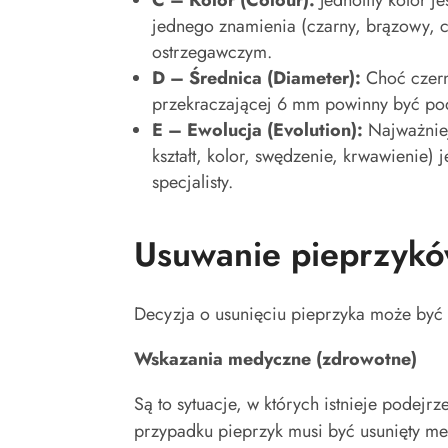
C – Kolor (Colour):
Jednolity kolor 
jednego znamienia (czarny, brązowy, 
ostrzegawczym.
D – Średnica (Diameter):
Choć czern
przekraczającej 6 mm powinny być pod 
E – Ewolucja (Evolution):
Najważniej
kształt, kolor, swędzenie, krwawienie)
specjalisty.
Usuwanie pieprzykó
Decyzja o usunięciu pieprzyka może by
Wskazania medyczne (zdrowotne)
Są to sytuacje, w których istnieje podej
przypadku pieprzyk musi być usunięty m