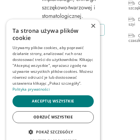
szczękowo-twarzowej i
szczę
stomatologicznej.
×
szyi
Formularz kontaktowy
Ta strona używa plików
cookie
czasz
Używamy plików cookies, aby poprawić
działanie strony, analizować ruch oraz
dostosować treści do użytkowników. Klikając
"Akceptuj wszystkie", wyrażasz zgodę na
używanie wszystkich plików cookies. Możesz
również odrzucić je lub dostosować
ustawienia klikając „Pokaż szczegóły”.
Polityka prywatności
AKCEPTUJ WSZYSTKIE
ODRZUĆ WSZYSTKIE
Copyright @ 2026 Dr n. med. Sławomir 
POKAŻ SZCZEGÓŁY