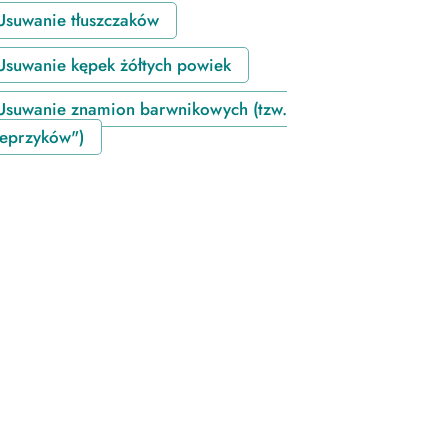
Usuwanie tłuszczaków
Usuwanie kępek żółtych powiek
Usuwanie znamion barwnikowych (tzw.
ieprzyków")