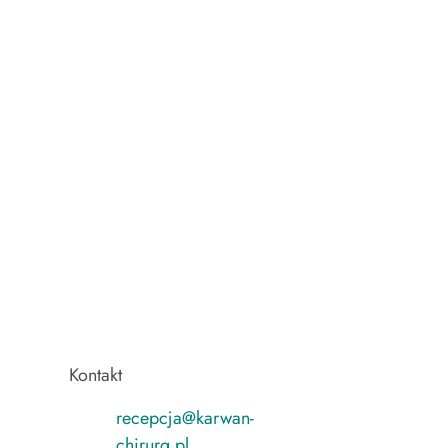
Kontakt
recepcja@karwan-
chirurg.pl