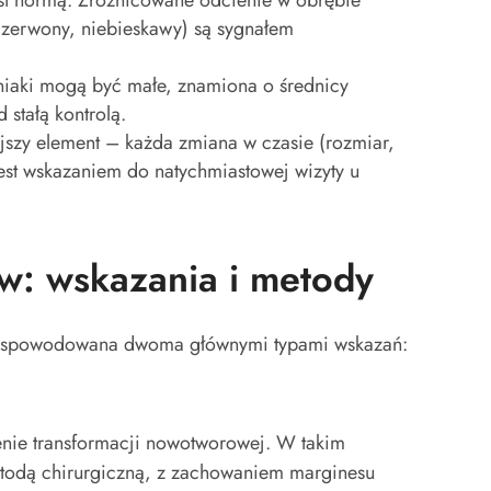
jest normą. Zróżnicowane odcienie w obrębie
czerwony, niebieskawy) są sygnałem
iaki mogą być małe, znamiona o średnicy
stałą kontrolą.
szy element – każda zmiana w czasie (rozmiar,
 jest wskazaniem do natychmiastowej wizyty u
w: wskazania i metody
ć spowodowana dwoma głównymi typami wskazań:
rzenie transformacji nowotworowej. W takim
etodą chirurgiczną, z zachowaniem marginesu