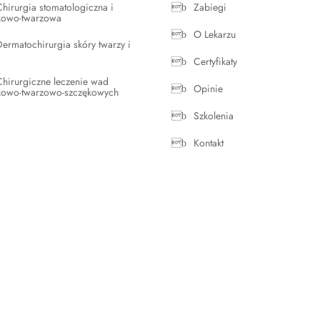
Chirurgia stomatologiczna i
Zabiegi
kowo-twarzowa
O Lekarzu
Dermatochirurgia skóry twarzy i
Certyfikaty
Chirurgiczne leczenie wad
Opinie
kowo-twarzowo-szczękowych
Szkolenia
Kontakt
Karwan