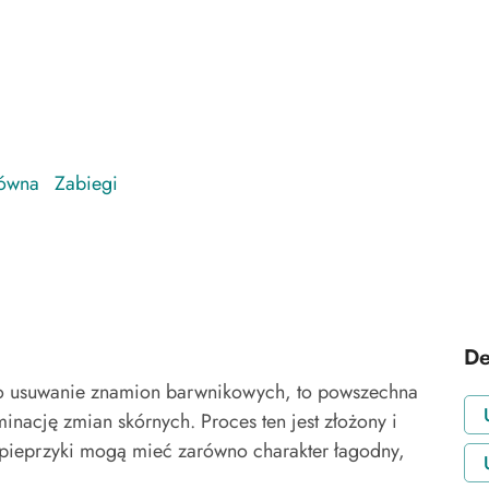
mion barwnikowych tzw.
łówna
-
Zabiegi
-
Usuwanie znamion barwnikowych tzw. „pi
Strona główna
Zabiegi
O 
De
ko usuwanie znamion barwnikowych, to powszechna
nację zmian skórnych. Proces ten jest złożony i
pieprzyki mogą mieć zarówno charakter łagodny,