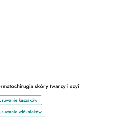
 „pieprzyków”
eprzyków”
Lekarzu
Certyfikaty
Opinie
Szkolenia
Kontakt
rmatochirugia skóry twarzy i szyi
Usuwanie kaszaków
Usuwanie włókniaków