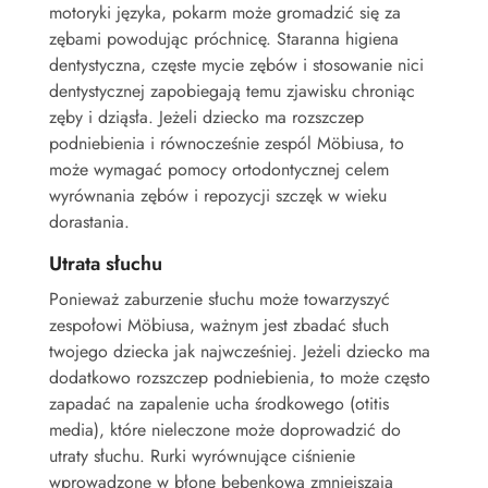
motoryki języka, pokarm może gromadzić się za
zębami powodując próchnicę. Staranna higiena
dentystyczna, częste mycie zębów i stosowanie nici
dentystycznej zapobiegają temu zjawisku chroniąc
zęby i dziąsła. Jeżeli dziecko ma rozszczep
podniebienia i równocześnie zespól Möbiusa, to
może wymagać pomocy ortodontycznej celem
wyrównania zębów i repozycji szczęk w wieku
dorastania.
Utrata słuchu
Ponieważ zaburzenie słuchu może towarzyszyć
zespołowi Möbiusa, ważnym jest zbadać słuch
twojego dziecka jak najwcześniej. Jeżeli dziecko ma
dodatkowo rozszczep podniebienia, to może często
zapadać na zapalenie ucha środkowego (otitis
media), które nieleczone może doprowadzić do
utraty słuchu. Rurki wyrównujące ciśnienie
wprowadzone w błonę bębenkową zmniejszają