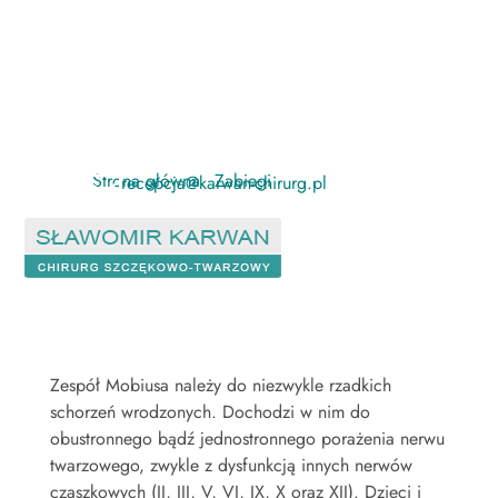
Zespół Mobiusa
Strona główna
-
Zabiegi
-
Zespół Mobiusa

recepcja@karwan-chirurg.pl
a
Zespół Mobiusa należy do niezwykle rzadkich
schorzeń wrodzonych. Dochodzi w nim do
obustronnego bądź jednostronnego porażenia nerwu
twarzowego, zwykle z dysfunkcją innych nerwów
czaszkowych (II, III, V, VI, IX, X oraz XII). Dzieci i